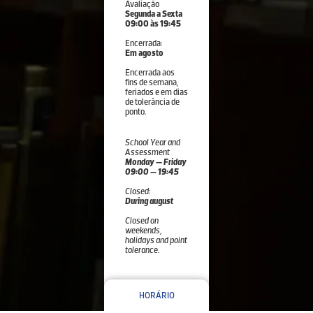
Avaliação
Segunda a Sexta
09:00 às 19:45
Encerrada:
Em agosto
Encerrada aos
fins de semana,
feriados e em dias
de tolerância de
ponto.
School Year and
Assessment
Monday — Friday
09:00 — 19:45
Closed:
During august
Closed on
weekends,
holidays and point
tolerance.
HORÁRIO